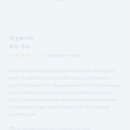
Argan oil
$
30
–
$
65
(
1
customer review)
Morbi aliquam odio erat, eu varius sapien rhoncus sit
amet. In blandit nunc non nibh cursus, a bibendum
ipsum condimentum. Aliquam euismod vehicula neque.
Sed sit amet dolor pulvinar, aliquet sapien a, auctor
turpis. Praesent aliquam vel sem sit amet ullamcorper.
In sed justo neque. Nam semper erat nec volutpat
pellentesque.
76 people currently viewing this item