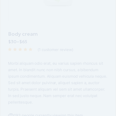
Body cream
$
30
–
$
65
(
1
customer review)
Morbi aliquam odio erat, eu varius sapien rhoncus sit
amet. In blandit nunc non nibh cursus, a bibendum
ipsum condimentum. Aliquam euismod vehicula neque.
Sed sit amet dolor pulvinar, aliquet sapien a, auctor
turpis. Praesent aliquam vel sem sit amet ullamcorper.
In sed justo neque. Nam semper erat nec volutpat
pellentesque.
193 people currently viewing this item