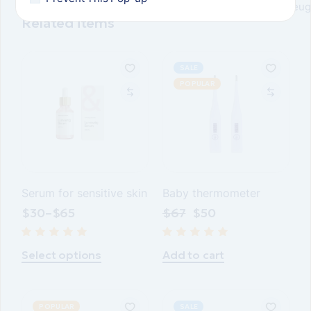
feug
Related items
SALE
POPULAR
Serum for sensitive skin
Baby thermometer
$
30
–
$
65
$
67
$
50
Select options
Add to cart
POPULAR
SALE