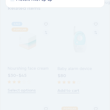
feug
Related items
SALE
POPULAR
Nourshing face cream
Baby alarm device
$
30
–
$
45
$
80
Select options
Add to cart
POPULAR