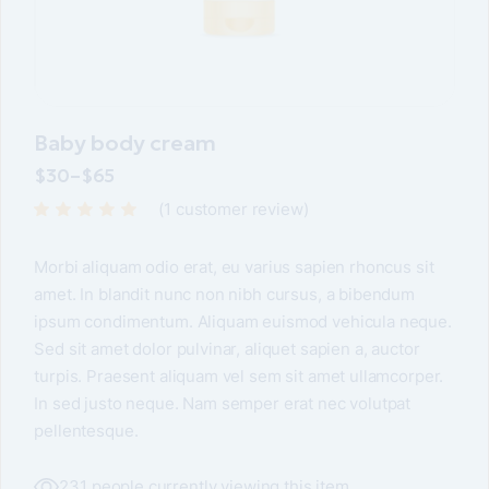
Baby body cream
$
30
–
$
65
(
1
customer review)
Morbi aliquam odio erat, eu varius sapien rhoncus sit
amet. In blandit nunc non nibh cursus, a bibendum
ipsum condimentum. Aliquam euismod vehicula neque.
Sed sit amet dolor pulvinar, aliquet sapien a, auctor
turpis. Praesent aliquam vel sem sit amet ullamcorper.
In sed justo neque. Nam semper erat nec volutpat
pellentesque.
231 people currently viewing this item