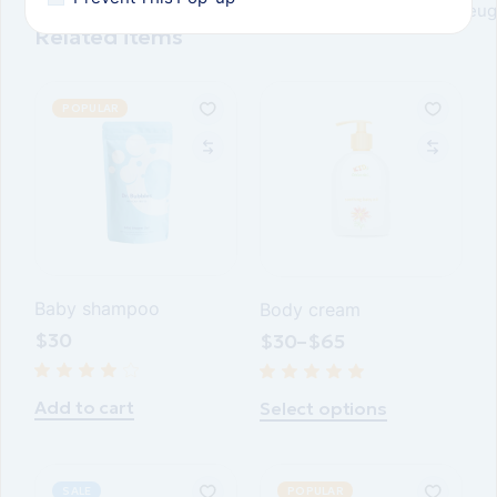
feug
Related items
POPULAR
Baby shampoo
Body cream
$
30
$
30
–
$
65
Add to cart
Select options
SALE
POPULAR