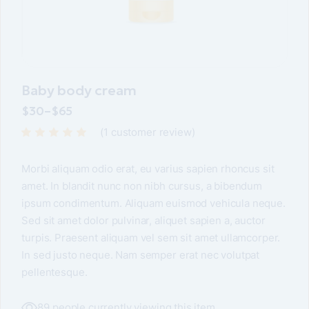
Baby body cream
$
30
–
$
65
(
1
customer review)
Morbi aliquam odio erat, eu varius sapien rhoncus sit
amet. In blandit nunc non nibh cursus, a bibendum
ipsum condimentum. Aliquam euismod vehicula neque.
Sed sit amet dolor pulvinar, aliquet sapien a, auctor
turpis. Praesent aliquam vel sem sit amet ullamcorper.
In sed justo neque. Nam semper erat nec volutpat
pellentesque.
89 people currently viewing this item